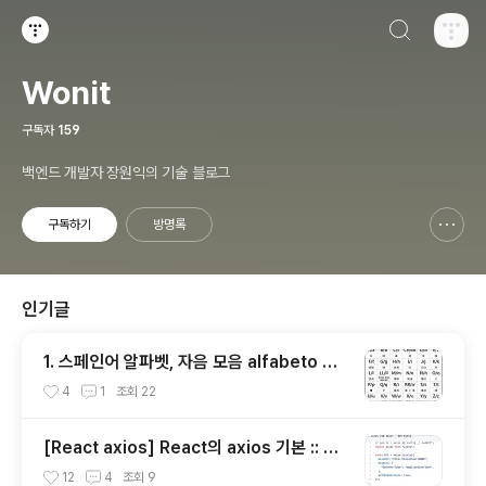
검색하기
티스토리
Wonit
구독자
159
백엔드 개발자 장원익의 기술 블로그
구독하기
방명록
신고하기 레이어
열기
인기글
1. 스페인어 알파벳, 자음 모음 alfabeto es
pañol, vocal
4
1
조회
22
[React axios] React의 axios 기본 :: axi
os로 GET, POST, PUT, DELETE 요청 보
12
4
조회
9