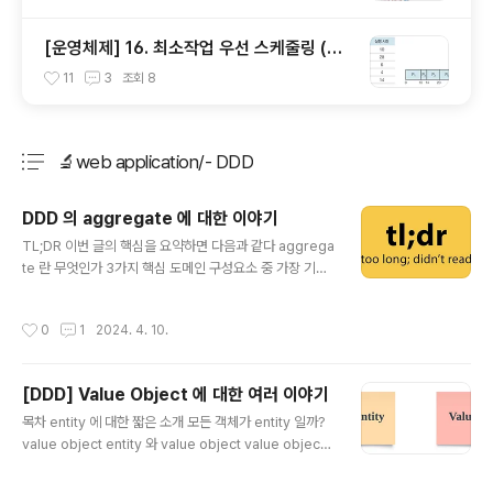
내기
[운영체제] 16. 최소작업 우선 스케줄링 (SJ
F 스케줄링) 알고리즘
11
3
조회
8
🔬web application/- DDD
분류 전체보기
주요 글 목록
DDD 의 aggregate 에 대한 이야기
글 내용
TL;DR 이번 글의 핵심을 요약하면 다음과 같다 aggrega
te 란 무엇인가 3가지 핵심 도메인 구성요소 중 가장 기본
entity 와 value 의 composition 완전한 하나의 개념 왜
aggregate 가 필요할까 고정자(invariant) 와 일관성 (c
작성시간
0
1
2024. 4. 10.
onsistency) 을 지키는 핵심 객체 aggregate 의 핵심
구성요소 3가지 entity, root-entity, value aggregat
e 을 설계하기 3가지 설계 지표 일관성을 기준으로 나누기
[DDD] Value Object 에 대한 여러 이야기
actor 를 기준으로 나누기 usecase 를 기준으로 나누기
글 내용
잘 나뉘어진 aggregate 의 특성 aggregate 란 무엇인
목차 entity 에 대한 짧은 소개 모든 객체가 entity 일까?
가 에릭 에반스가 제시한 DDD, domain driven design
value object entity 와 value object value object
에서 핵심 도메인 구성요소는 3가..
의 3가지 특성 측량, 측정, 수량화, 표현 불변성 등가성 val
ue object 는 이렇게 쓴다 java 에선 lombok 의 @Valu