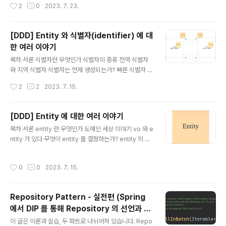
작성시간
2
0
2023. 7. 23.
e 가 있다 value object 와 context 개념적 하나 엔티티
의 책임 분산 서론 지난시간에 여러번에 걸쳐서 entity 에
대해서 이야기를 해보았다. 기본적인 entity 의 개념과 특
[DDD] Entity 와 식별자(identifier) 에 대
성 부터 시작해서 entity 와 식별자에 대한 이야기까지.. 이
한 여러 이야기
번시간에는 엔티티와 더불어 도메인 모델의 핵심 구성요소
글 내용
인 Value Object, 값 객체에 대해서 알아보도록 하겠다 e
목차 서론 식별자란 무엇인가 식별자의 종류 전역 식별자
ntity 에 대한 짧은 recap va..
와 지역 식별자 식별자는 언제 생성되는가? 빠른 식별자 생
성과 늦은 식별자 생성 빠른 식별자: 애플리케이션에서 객
작성시간
2
2
2023. 7. 15.
체가 생성될 때 늦은 식별자: 객체가 영속화 될 때 3가지 식
별자 생성 방법 db 에서 생성 application 에서 생성 다른
aggregate 에서 생성 서론 지난시간 entity 란 무엇인가
[DDD] Entity 에 대한 여러 이야기
에 대해서 이야기를 나눴다. [DDD] Entity 에 대한 여러
글 내용
목차 서론 entity 란 무엇인가 도메인 세상 이야기 vo 와 e
이야기 목차 서론 entity 란 무엇인가 도메인 세상 이야기
ntity 가 있다 무엇이 entity 를 결정하는가? entity 의 속
vo 와 entity 가 있다 무엇이 entity 를 결정하는가? entit
성 invariant immutable entity 의 행위 object auton
y 의 속성 invariant immutable entity 의 행위 object
omy self encapsulation 서론 DDD 에서는 유비쿼터
autonomy self encapsulation 서론 DDD ..
작성시간
0
0
2023. 7. 15.
스 랭귀지를 통하여 여러 이해관계자들과 비즈니스 영역에
대해 합의 (Cosensus) 를 맞추고 그 결과물로 도메인에
대한 모델링 즉, domain model 이 산출된다. 이 domai
Repository Pattern - 실전편 (Spring
n model 은 여러 상호작용을 통해 비즈니스를 지탱하게
에서 DIP 를 통해 Repository 의 선언과 구
되는데, domain model 의 가장 기초가 되는 두가지 타
글 내용
현 분리시키기)
입의 객체가 존재한다. Entity Value Object 오늘은 이 E
이 글은 이론과 실습, 두 파트로 나뉘어져 있습니다. Repo